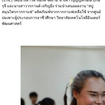
(ปวช.) โดยนางสาวพาณิภัค จิตงาม นางสาวบุญญลักษณ์ ฤกษ์
รุจี และนางสาววรกานต์ เจริญยิ่ง ร่วมนำเสนอผลงาน “สบู่
สมุนไพรกากกาแฟ” ผลิตภัณฑ์จากกากกาแฟเหลือใช้ จากศูนย์
บ่มเพาะผู้ประกอบการอาชีวศึกษา วิทยาลัยเทคโนโลยีอินเตอร์
พัฒนศาสตร์