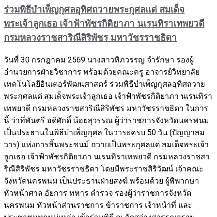
ร่วมพิธีบำเพ็ญกุศลอุทิศถวายพระกุศลแด่ สมเด็จ
พระเจ้าลูกเธอ เจ้าฟ้าพัชรกิติยาภา นเรนทิราเทพยวดี
กรมหลวงราชสาริณีสิริพัชร มหาวัชรราชธิดา
วันที่ 30 กรกฎาคม 2569 นางสาวทิภวรรญ จำรักษา รองผู้
อำนวยการฝ่ายวิชาการ พร้อมด้วยคณะครู อาจารย์วิทยาลัย
เทคโนโลยีอินเตอร์พัฒนศาสตร์ ร่วมพิธีบำเพ็ญกุศลอุทิศถวาย
พระกุศลแด่ สมเด็จพระเจ้าลูกเธอ เจ้าฟ้าพัชรกิติยาภา นเรนทิรา
เทพยวดี กรมหลวงราชสาริณีสิริพัชร มหาวัชรราชธิดา ในการ
นี้ ว่าที่พันตรี อดิศักดิ์ น้อยสุวรรณ ผู้ว่าราชการจังหวัดนครพนม
เป็นประธานในพิธีบำเพ็ญกุศล ในวาระครบ 50 วัน (ปัญญาสม
วาร) แห่งการสิ้นพระชนม์ ถวายเป็นพระกุศลแด่ สมเด็จพระเจ้า
ลูกเธอ เจ้าฟ้าพัชรกิติยาภา นเรนทิราเทพยวดี กรมหลวงราชสา
ริณีสิริพัชร มหาวัชรราชธิดา โดยมีพระราชสิริวัฒน์ เจ้าคณะ
จังหวัดนครพนม เป็นประธานฝ่ายสงฆ์ พร้อมด้วย ผู้พิพากษา
หัวหน้าศาล อัยการ ทหาร ตำรวจ รองผู้ว่าราชการจังหวัด
นครพนม หัวหน้าส่วนราชการ ข้าราชการ เจ้าหน้าที่ และ